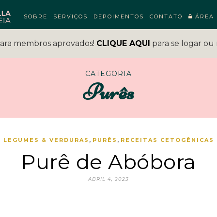
SOBRE
SERVIÇOS
DEPOIMENTOS
CONTATO
ÁREA 
para membros aprovados!
CLIQUE AQUI
para se logar ou 
CATEGORIA
Purês
,
,
LEGUMES & VERDURAS
PURÊS
RECEITAS CETOGÊNICAS
Purê de Abóbora
ABRIL 4, 2023