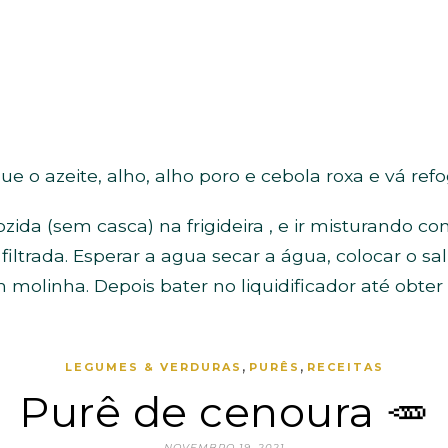
que o azeite, alho, alho poro e cebola roxa e vá re
zida (sem casca) na frigideira , e ir misturando co
ltrada. Esperar a agua secar a água, colocar o sa
 molinha. Depois bater no liquidificador até obter
,
,
LEGUMES & VERDURAS
PURÊS
RECEITAS
Purê de cenoura 🥕
NOVEMBRO 19, 2021