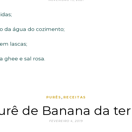
idas;
o da água do cozimento;
 em lascas;
a ghee e sal rosa.
,
PURÊS
RECEITAS
urê de Banana da ter
FEVEREIRO 4, 2019