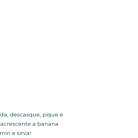
ida, descasque, pique e
, acrescente a banana
in e sirva!