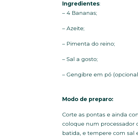
Ingredientes
:
– 4 Bananas;
– Azeite;
– Pimenta do reino;
– Sal a gosto;
– Gengibre em pó (opcional
Modo de preparo:
Corte as pontas e ainda co
coloque num processador ou
batida, e tempere com sal 