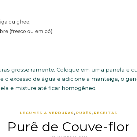
iga ou ghee;
bre (fresco ou em pó);
uras grosseiramente. Coloque em uma panela e c
ire o excesso de água e adicione a manteiga, o geng
ela e misture até ficar homogêneo.
,
,
LEGUMES & VERDURAS
PURÊS
RECEITAS
Purê de Couve-flor