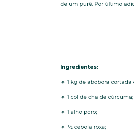
de um purê. Por último adic
Ingredientes:
🔸 1 kg de abobora cortada
🔸 1 col de cha de cúrcuma;
🔸 1 alho poro;
🔸 ½ cebola roxa;