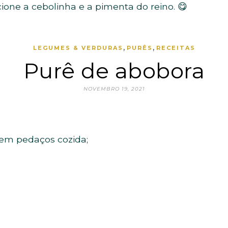
ione a cebolinha e a pimenta do reino. 😋
,
,
LEGUMES & VERDURAS
PURÊS
RECEITAS
Purê de abobora
NOVEMBRO 19, 2021
 em pedaços cozida;