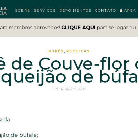
SOBRE
SERVIÇOS
DEPOIMENTOS
CONTATO
ÁREA 
para membros aprovados!
CLIQUE AQUI
para se logar ou 
,
PURÊS
RECEITAS
ê de Couve-flor
equeijão de búfa
FEVEREIRO 4, 2019
zida;
jão de búfala;