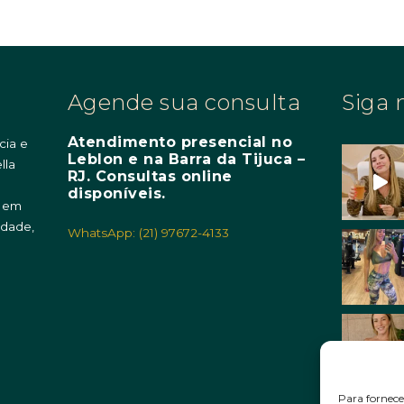
Agende sua consulta
Siga 
Atendimento presencial no
cia e
Leblon e na Barra da Tijuca –
lla
RJ. Consultas online
m
disponíveis.
o em
idade,
WhatsApp: (21) 97672-4133
Para fornece