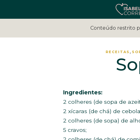
Conteúdo restrito 
,
RECEITAS
SO
So
Ingredientes:
2 colheres (de sopa de azeit
2 xícaras (de chá) de cebola
2 colheres (de sopa) de alh
5 cravos;
2 colheres (de chá) de com