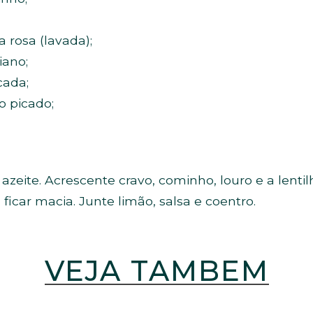
a rosa (lavada);
iano;
cada;
o picado;
azeite. Acrescente cravo, cominho, louro e a lenti
 ficar macia. Junte limão, salsa e coentro.
VEJA TAMBÉM