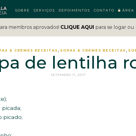
SOBRE
SERVIÇOS
DEPOIMENTOS
CONTATO
ÁREA 
para membros aprovados!
CLIQUE AQUI
para se logar ou 
,
,
PAS & CREMES
RECEITAS
SOPAS & CREMES
RECEITAS
SO
pa de lentilha r
SETEMBRO 11, 2017
e);
 picada;
o picado;
inho;