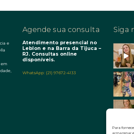
Agende sua consulta
Siga 
Atendimento presencial no
cia e
Leblon e na Barra da Tijuca –
lla
RJ. Consultas online
m
disponíveis.
o em
idade,
WhatsApp: (21) 97672-4133
Para fornece
armazenar e/