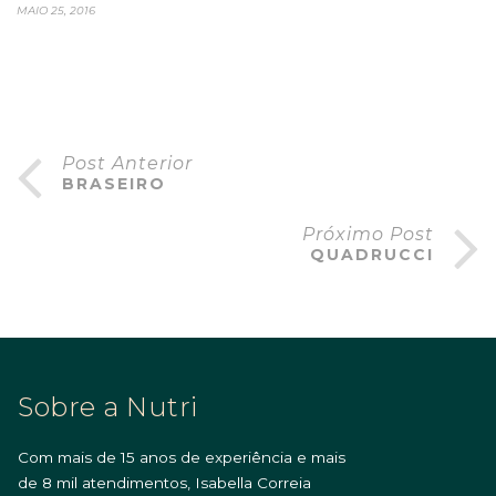
MAIO 25, 2016
Post Anterior
BRASEIRO
Próximo Post
QUADRUCCI
Sobre a Nutri
Com mais de 15 anos de experiência e mais
de 8 mil atendimentos, Isabella Correia