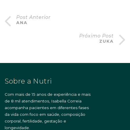
Post Anterior
ANA
Próximo Post
ZUKA
Sobre a Nutri
Com mais de 15 anos de experiência e mais
de 8 mil atendimentos, Isabella Correia
acompanha pacientes em diferentes fases
da vida com foco em saúde, composição
corporal, fertilidade, gestação e
longevidade.