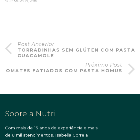
DEZEMBRO 21, 2018
Post Anterior
TORRADINHAS SEM GLÚTEN COM PASTA
GUACAMOLE
Próximo Post
TOMATES FATIADOS COM PASTA HOMUS
Sobre a Nutri
Com mais de 15 anos de experiência e mais
de 8 mil atendimentos, Isabella Correia