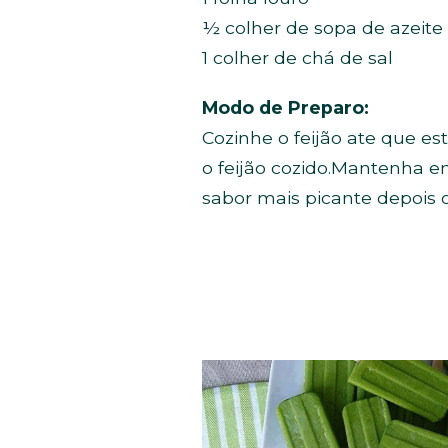
½ colher de sopa de azeite 
1 colher de chá de sal
Modo de Preparo:
Cozinhe o feijão ate que es
o feijão cozido.Mantenha em
sabor mais picante depois o 