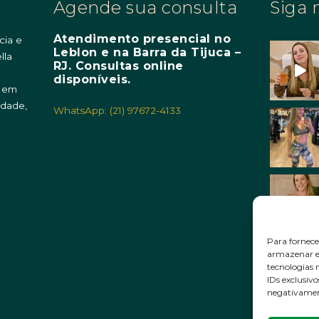
Agende sua consulta
Siga 
Atendimento presencial no
cia e
Leblon e na Barra da Tijuca –
lla
RJ. Consultas online
m
disponíveis.
o em
idade,
WhatsApp: (21) 97672-4133
Para fornece
armazenar e/
tecnologias
IDs exclusivo
negativament