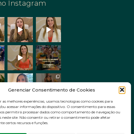
no Instagram
Gerenciar Consentimento de Cookies
r as melhores experiências, usamos tecnologias como cookies para
ou acessar informações do dispositivo. O consentimento para essas
Siga no Instagram
 nos permitirá processar dados como comportamento de navegação ou
s neste site. Não consentir ou retirar o consentimento pode afetar
e certos recursos e funções.