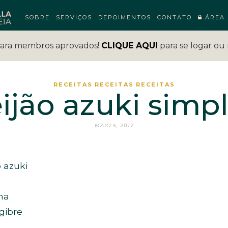
SOBRE
SERVIÇOS
DEPOIMENTOS
CONTATO
ÁREA 
para membros aprovados!
CLIQUE AQUI
para se logar ou 
RECEITAS
RECEITAS
RECEITAS
ijão azuki simp
MAIO 5, 2017
o azuki
ha
gibre