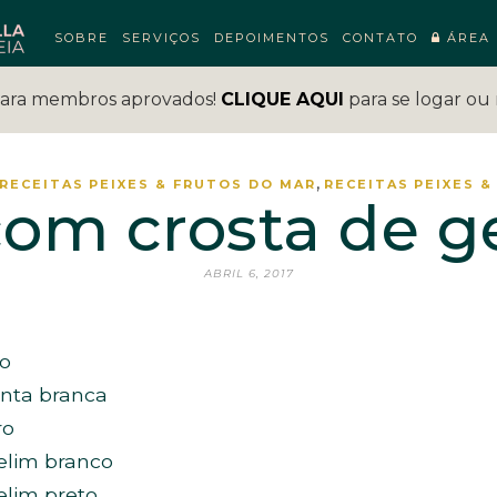
SOBRE
SERVIÇOS
DEPOIMENTOS
CONTATO
ÁREA 
para membros aprovados!
CLIQUE AQUI
para se logar ou 
,
RECEITAS
PEIXES & FRUTOS DO MAR
RECEITAS
PEIXES &
om crosta de g
ABRIL 6, 2017
co
enta branca
ro
elim branco
elim preto