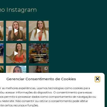
no Instagram
Gerenciar Consentimento de Cookies
r as melhores experiências, usamos tecnologias como cookies para
ou acessar informações do dispositivo. O consentimento para essas
Siga no Instagram
 nos permitirá processar dados como comportamento de navegação ou
s neste site. Não consentir ou retirar o consentimento pode afetar
e certos recursos e funções.