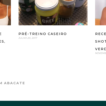
RECE
E
PRÉ-TREINO CASEIRO
JULHO 20, 2017
SHOT
ES,
VER
NOVEMBR
M ABACATE