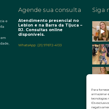
Agende sua consulta
Siga 
Atendimento presencial no
cia e
Leblon e na Barra da Tijuca –
lla
RJ. Consultas online
m
disponíveis.
o em
idade,
WhatsApp: (21) 97672-4133
Para fornece
armazenar e/
tecnologias
IDs exclusivo
negativament