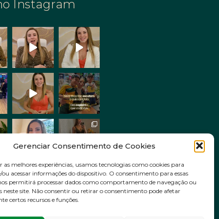
no Instagram
Gerenciar Consentimento de Cookies
r as melhores experiências, usamos tecnologias como cookies para
ou acessar informações do dispositivo. O consentimento para essas
Siga no Instagram
 nos permitirá processar dados como comportamento de navegação ou
s neste site. Não consentir ou retirar o consentimento pode afetar
e certos recursos e funções.