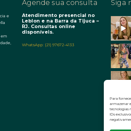
Agende sua consulta
Siga 
Atendimento presencial no
cia e
Leblon e na Barra da Tijuca –
lla
RJ. Consultas online
m
disponíveis.
o em
idade,
WhatsApp: (21) 97672-4133
Para fornece
armazenar e/
tecnologias
IDs exclusivo
negativament