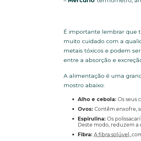
–
Mercúrio
: termômetro, a
É importante lembrar que 
muito cuidado com a quali
metais tóxicos e podem ser 
entre a absorção e excreção
A alimentação é uma grande
mostro abaixo:
Alho e cebola:
Os seus 
Ovos:
Contêm enxofre, s
Espirulina:
Os polissacar
Deste modo, reduzem a qu
Fibra:
A fibra solúvel,
com