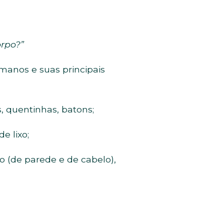
orpo?”
manos e suas principais
s, quentinhas, batons;
e lixo;
o (de parede e de cabelo),