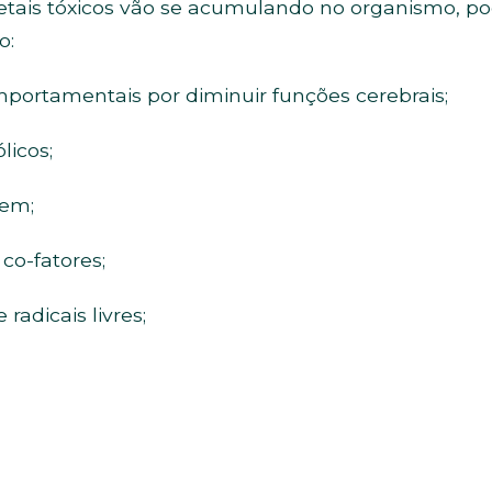
metais tóxicos vão se acumulando no organismo, p
o:
omportamentais por diminuir funções cerebrais;
licos;
gem;
co-fatores;
adicais livres;