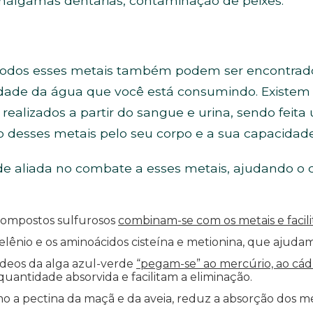
málgamas dentarias, contaminação de peixes.
todos esses metais também podem ser encontrados
dade da água que você está consumindo. Existe
realizados a partir do sangue e urina, sendo feita
 desses metais pelo seu corpo e a sua capacidade 
 aliada no combate a esses metais, ajudando o c
compostos sulfurosos
combinam-se com os metais e facili
elênio e os aminoácidos cisteína e metionina, que ajuda
ídeos da alga azul-verde
“pegam-se” ao mercúrio, ao cá
antidade absorvida e facilitam a eliminação.
o a pectina da maçã e da aveia, reduz a absorção dos me