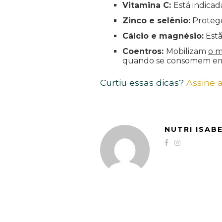
Vitamina C:
Está indica
Zinco e selênio:
Protege
Cálcio e magnésio:
Estã
Coentros:
Mobilizam
o m
quando se consomem em 
Curtiu essas dicas?
Assine 
NUTRI ISAB