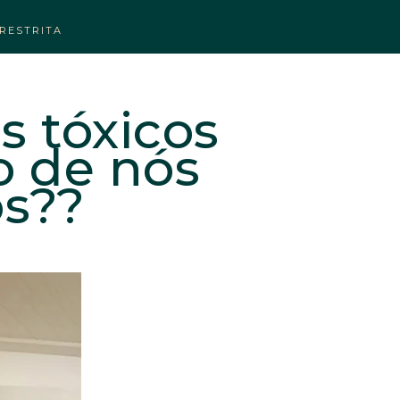
RESTRITA
s tóxicos
o de nós
s??