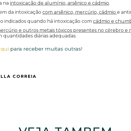
da na
intoxicação de alumínio, arsênico e cádmio
.
m da intoxicação
com arsênico, mercúrio, cádmio
e ant
o indicados quando há intoxicação com
cádmio e chumb
ercúrio e outros metais tóxicos presentes no cérebro e n
quantidades diárias adequadas.
aqui
para receber muitas outras!
ELLA CORREIA