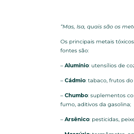
“Mas, Isa, quais são os me
Os principais metais tóxic
fontes são:
–
Alumínio
: utensílios de c
–
Cádmio
: tabaco, frutos d
–
Chumbo
: suplementos co
fumo, aditivos da gasolina;
–
Arsênico
: pesticidas, pei