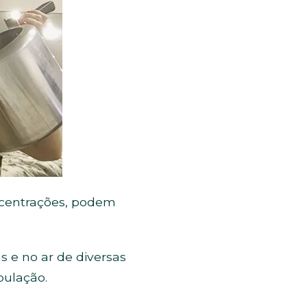
oncentrações, podem
s e no ar de diversas
pulação.