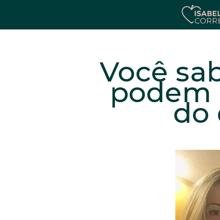
Você sab
podem e
do