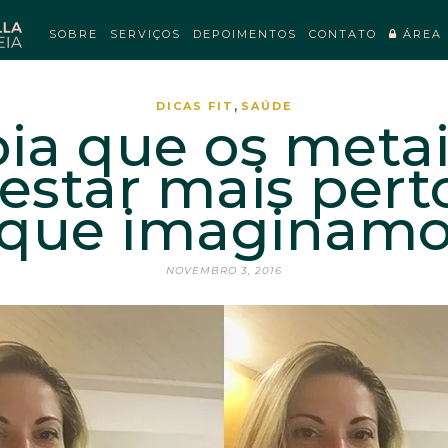
SOBRE
SERVIÇOS
DEPOIMENTOS
CONTATO
ÁREA 
,
DICAS FIT
SAÚDE
ia que os metai
star mais pert
 que imaginamo
NOVEMBRO 3, 2016