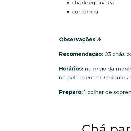
chá de equinácea
curcumina
Observações
⚠️
Recomendação:
03 chás po
Horários:
no meio da manhã,
ou pelo menos 10 minutos a
Preparo:
1 colher de sobre
Chá par