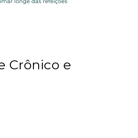
omar longe das refeições
e Crônico e