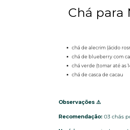
Chá para 
chá de alecrim (ácido ros
chá de blueberry com ca
chá verde (tomar até as
chá de casca de cacau
Observações
⚠️
Recomendação:
03 chás po