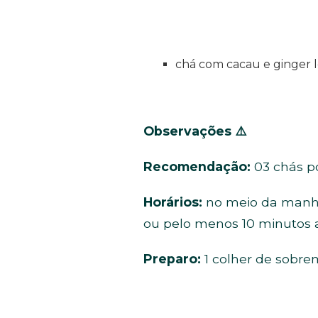
chá com cacau e ginger 
Observações
⚠️
Recomendação:
03 chás po
Horários:
no meio da manhã,
ou pelo menos 10 minutos a
Preparo:
1 colher de sobre