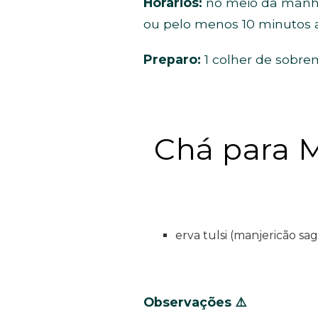
Horários:
no meio da manhã,
ou pelo menos 10 minutos a
Preparo:
1 colher de sobre
Chá para M
erva tulsi (manjericão sa
Observações
⚠️