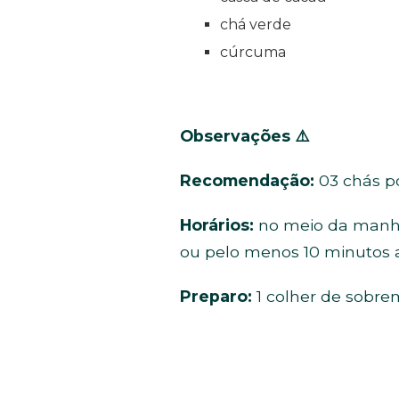
chá verde
cúrcuma
Observações
⚠️
Recomendação:
03 chás po
Horários:
no meio da manhã,
ou pelo menos 10 minutos a
Preparo:
1 colher de sobre