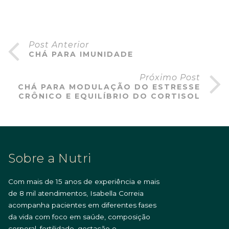
Post Anterior
CHÁ PARA IMUNIDADE
Próximo Post
CHÁ PARA MODULAÇÃO DO ESTRESSE
CRÔNICO E EQUILÍBRIO DO CORTISOL
Sobre a Nutri
Com mais de 15 anos de experiência e mais
de 8 mil atendimentos, Isabella Correia
acompanha pacientes em diferentes fases
da vida com foco em saúde, composição
corporal, fertilidade, gestação e