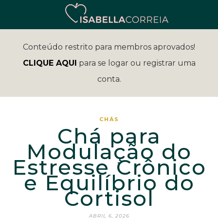
Conteúdo restrito para membros aprovados!
CLIQUE AQUI
para se logar ou registrar uma
conta.
CHÁS
Chá para
Modulação do
Estresse Crônico
e Equilíbrio do
Cortisol
ABRIL 6, 2026