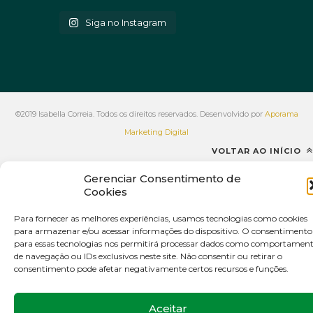
Siga no Instagram
©2019 Isabella Correia. Todos os direitos reservados. Desenvolvido por
Aporama
Marketing Digital
VOLTAR AO INÍCIO
Gerenciar Consentimento de
Cookies
Para fornecer as melhores experiências, usamos tecnologias como cookies
para armazenar e/ou acessar informações do dispositivo. O consentimento
para essas tecnologias nos permitirá processar dados como comportamen
de navegação ou IDs exclusivos neste site. Não consentir ou retirar o
consentimento pode afetar negativamente certos recursos e funções.
Aceitar