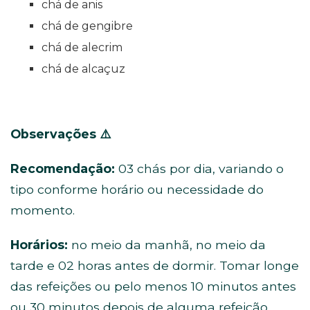
chá de anis
chá de gengibre
chá de alecrim
chá de alcaçuz
Observações
⚠️
Recomendação:
03 chás por dia, variando o
tipo conforme horário ou necessidade do
momento.
Horários:
no meio da manhã, no meio da
tarde e 02 horas antes de dormir. Tomar longe
das refeições ou pelo menos 10 minutos antes
ou 30 minutos depois de alguma refeição.