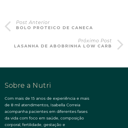
Post Anterior
BOLO PROTEICO DE CANECA
Próximo Post
LASANHA DE ABOBRINHA LOW CARB
Sobre a Nutri
Com mais de 15 anos de experiência e mais
de 8 mil atendimentos, Isabella Correia
acompanha pacientes em diferentes fases
da vida com foco em saúde, composição
corporal, fertilidade, gestação e