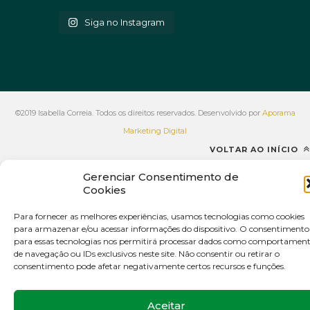
Siga no Instagram
©2019 Isabella Correia. Todos os direitos reservados. Desenvolvido por
Aporama
Marketing Digital
VOLTAR AO INÍCIO
Gerenciar Consentimento de
Cookies
Para fornecer as melhores experiências, usamos tecnologias como cookies
para armazenar e/ou acessar informações do dispositivo. O consentimento
para essas tecnologias nos permitirá processar dados como comportamen
de navegação ou IDs exclusivos neste site. Não consentir ou retirar o
consentimento pode afetar negativamente certos recursos e funções.
Aceitar