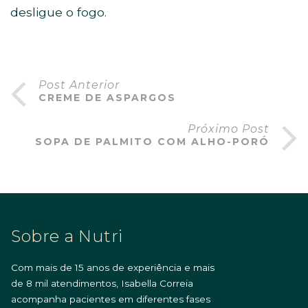
desligue o fogo.
Post Anterior
CREME DE ASPARGOS
Próximo Post
SOPA DE PALMITO COM ALHO-PORÓ
Sobre a Nutri
Com mais de 15 anos de experiência e mais
de 8 mil atendimentos, Isabella Correia
acompanha pacientes em diferentes fases