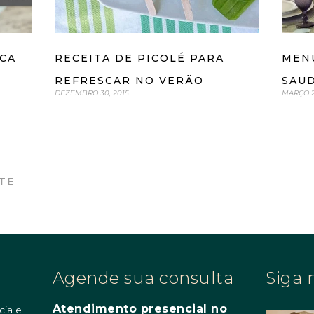
MEN
CA
RECEITA DE PICOLÉ PARA
SAUD
REFRESCAR NO VERÃO
MARÇO 2
DEZEMBRO 30, 2015
TE
Agende sua consulta
Siga 
Atendimento presencial no
cia e