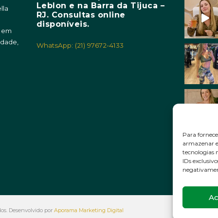
Leblon e na Barra da Tijuca –
lla
RJ. Consultas online
m
disponíveis.
o em
idade,
WhatsApp: (21) 97672-4133
Para fornece
armazenar e/
tecnologias
IDs exclusivo
negativament
Ac
ados. Desenvolvido por
Aporama Marketing Digital