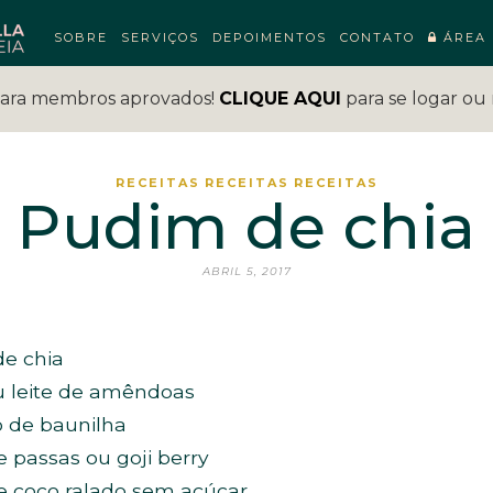
SOBRE
SERVIÇOS
DEPOIMENTOS
CONTATO
ÁREA 
para membros aprovados!
CLIQUE AQUI
para se logar ou 
RECEITAS
RECEITAS
RECEITAS
Pudim de chia
ABRIL 5, 2017
de chia
ou leite de amêndoas
o de baunilha
 passas ou goji berry
e coco ralado sem açúcar