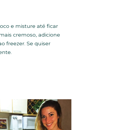
co e misture até ficar
 mais cremoso, adicione
ao freezer. Se quiser
ente.