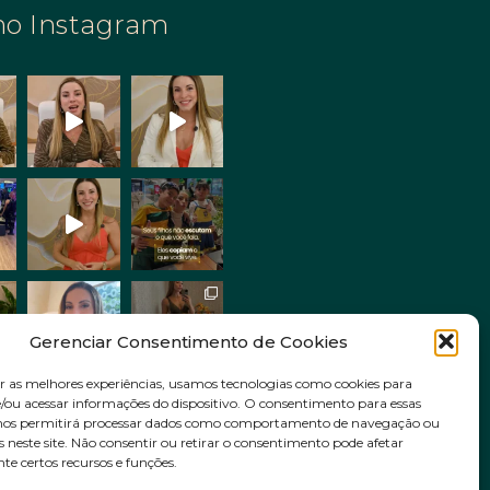
no Instagram
Gerenciar Consentimento de Cookies
r as melhores experiências, usamos tecnologias como cookies para
ou acessar informações do dispositivo. O consentimento para essas
Siga no Instagram
 nos permitirá processar dados como comportamento de navegação ou
s neste site. Não consentir ou retirar o consentimento pode afetar
e certos recursos e funções.