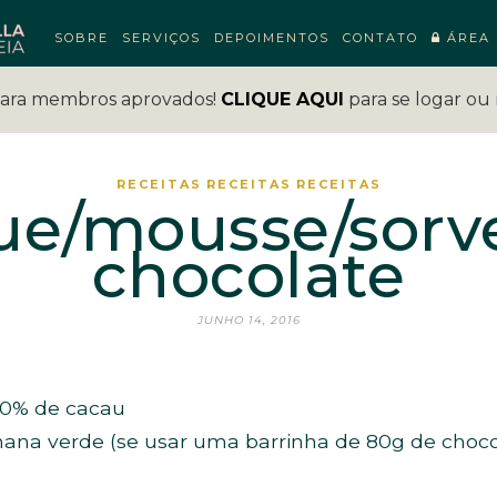
SOBRE
SERVIÇOS
DEPOIMENTOS
CONTATO
ÁREA 
para membros aprovados!
CLIQUE AQUI
para se logar ou 
RECEITAS
RECEITAS
RECEITAS
e/mousse/sorv
chocolate
JUNHO 14, 2016
70% de cacau
nana verde (se usar uma barrinha de 80g de chocol