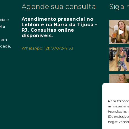
Agende sua consulta
Siga 
Atendimento presencial no
cia e
Leblon e na Barra da Tijuca –
lla
RJ. Consultas online
m
disponíveis.
o em
idade,
WhatsApp: (21) 97672-4133
Para fornece
armazenar e/
tecnologias
IDs exclusivo
negativament