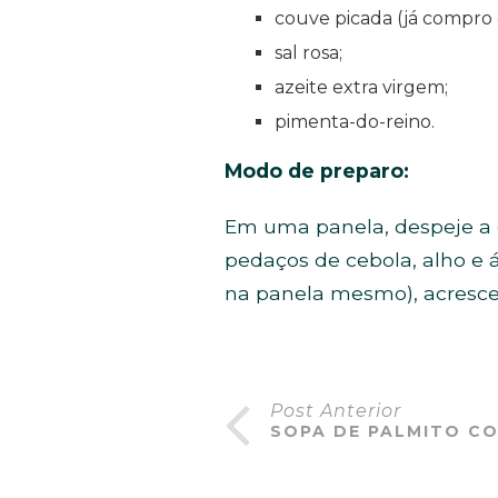
couve picada (já compro 
sal rosa;
azeite extra virgem;
pimenta-do-reino.
Modo de preparo:
Em uma panela, despeje a c
pedaços de cebola, alho e á
na panela mesmo), acrescent
Post Anterior
SOPA DE PALMITO C