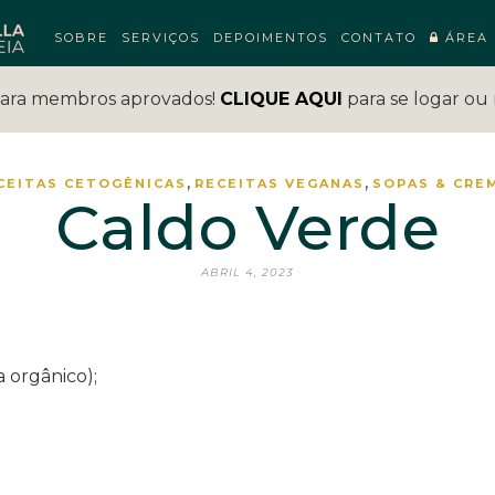
SOBRE
SERVIÇOS
DEPOIMENTOS
CONTATO
ÁREA 
para membros aprovados!
CLIQUE AQUI
para se logar ou 
,
,
CEITAS CETOGÊNICAS
RECEITAS VEGANAS
SOPAS & CRE
Caldo Verde
ABRIL 4, 2023
a orgânico);