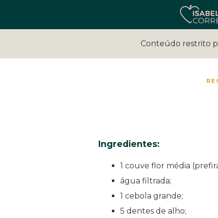
Conteúdo restrito 
RE
Ingredientes:
1 couve flor média (prefir
água filtrada;
1 cebola grande;
5 dentes de alho;