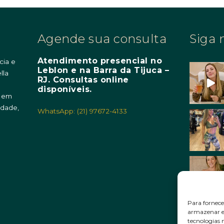
Agende sua consulta
Siga 
Atendimento presencial no
cia e
Leblon e na Barra da Tijuca –
lla
RJ. Consultas online
m
disponíveis.
o em
idade,
WhatsApp: (21) 97672-4133
Para fornece
armazenar e/
tecnologias