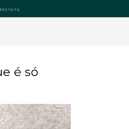
RESTRITA
ue é só