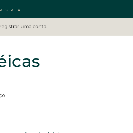
RESTRITA
registrar uma conta.
téicas
tes:
oço