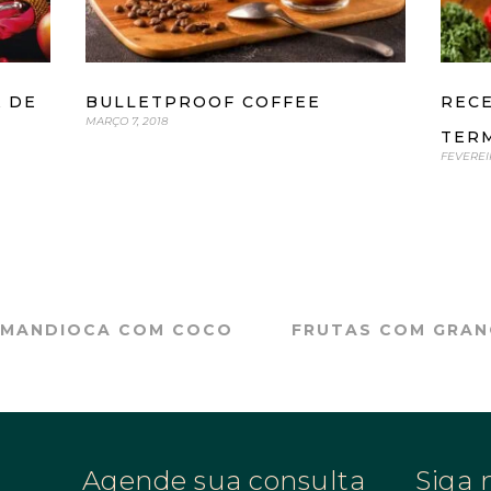
BULLETPROOF COFFEE
RECE
A DE
MARÇO 7, 2018
TER
FEVEREIR
 MANDIOCA COM COCO
FRUTAS COM GRAN
Agende sua consulta
Siga 