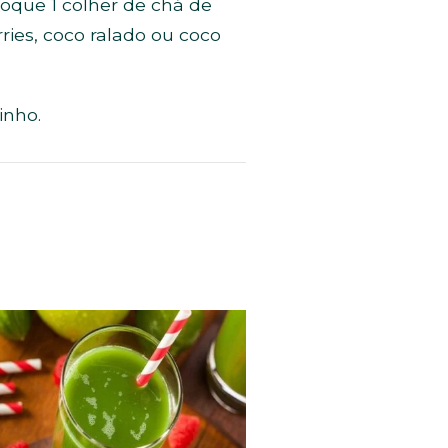
loque 1 colher de chá de
ies, coco ralado ou coco
inho.