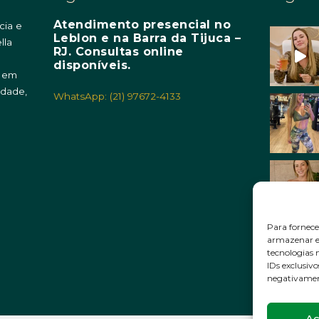
Atendimento presencial no
cia e
Leblon e na Barra da Tijuca –
lla
RJ. Consultas online
m
disponíveis.
o em
idade,
WhatsApp: (21) 97672-4133
Para fornece
armazenar e/
tecnologias
IDs exclusivo
negativament
Ac