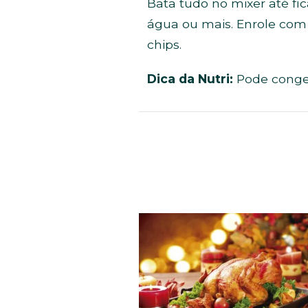
Bata tudo no mixer até fic
água ou mais. Enrole com 
chips.
Dica da Nutri:
Pode congel