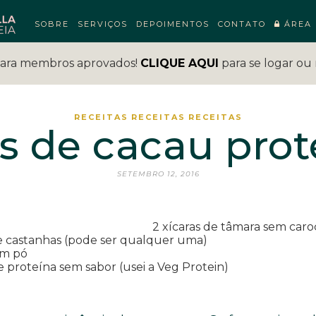
SOBRE
SERVIÇOS
DEPOIMENTOS
CONTATO
ÁREA 
para membros aprovados!
CLIQUE AQUI
para se logar ou 
RECEITAS
RECEITAS
RECEITAS
s de cacau pro
SETEMBRO 12, 2016
redien
2 xícaras de tâmara sem car
de castanhas (pode ser qualquer uma)
em pó
e proteína sem sabor (usei a Veg Protein)