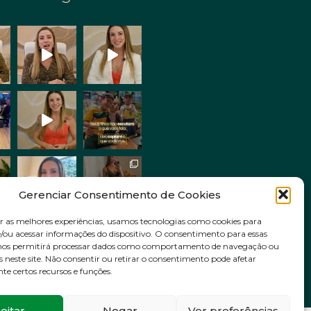
Gerenciar Consentimento de Cookies
r as melhores experiências, usamos tecnologias como cookies para
ou acessar informações do dispositivo. O consentimento para essas
Siga no Instagram
 nos permitirá processar dados como comportamento de navegação ou
s neste site. Não consentir ou retirar o consentimento pode afetar
e certos recursos e funções.
eitar
Negar
Ver preferências