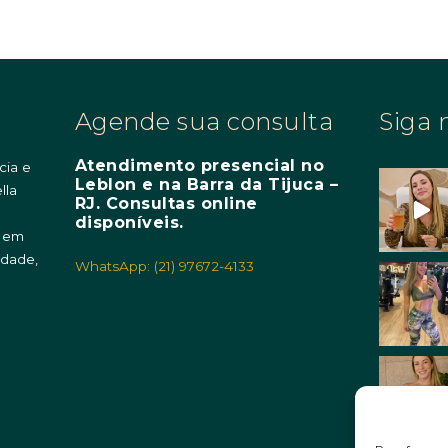
Agende sua consulta
Siga 
Atendimento presencial no
cia e
Leblon e na Barra da Tijuca –
lla
RJ. Consultas online
m
disponíveis.
o em
idade,
WhatsApp: (21) 97672-4133