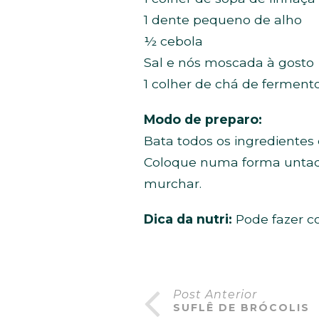
1 dente pequeno de alho
½ cebola
Sal e nós moscada à gosto
1 colher de chá de ferment
Modo de preparo:
Bata todos os ingrediente
Coloque numa forma untada
murchar.
Dica da nutri:
Pode fazer c
Post Anterior
SUFLÊ DE BRÓCOLIS