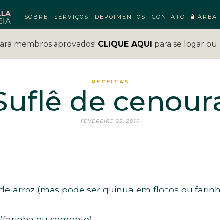
SOBRE
SERVIÇOS
DEPOIMENTOS
CONTATO
ÁREA 
para membros aprovados!
CLIQUE AQUI
para se logar ou 
RECEITAS
Suflê de cenour
FEVEREIRO 23, 2016
 de arroz (mas pode ser quinua em flocos ou farin
 (farinha ou semente)