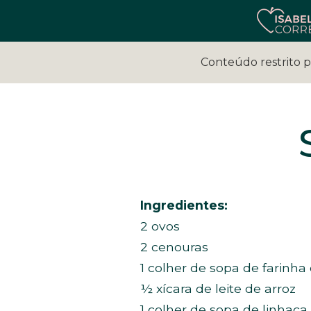
Conteúdo restrito 
Ingredientes:
2 ovos
2 cenouras
1 colher de sopa de farinha
½ xícara de leite de arroz
1 colher de sopa de linhaça