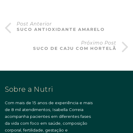
Post Anterior
SUCO ANTIOXIDANTE AMARELO
Próximo Post
SUCO DE CAJU COM HORTELÃ
Sobre a Nutri
Com mais de 15 anos de experiência e mais
de 8 mil atendimentos, Isabella Correia
acompanha pacientes em diferentes fases
da vida com foco em saúde, composição
corporal, fertilidade, gestação e