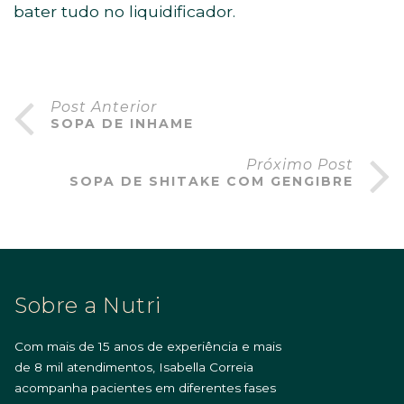
bater tudo no liquidificador.
Post Anterior
SOPA DE INHAME
Próximo Post
SOPA DE SHITAKE COM GENGIBRE
Sobre a Nutri
Com mais de 15 anos de experiência e mais
de 8 mil atendimentos, Isabella Correia
acompanha pacientes em diferentes fases