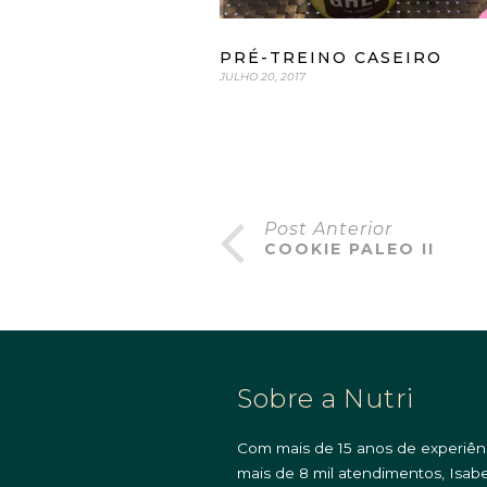
PRÉ-TREINO CASEIRO
JULHO 20, 2017
Post Anterior
COOKIE PALEO II
Sobre a Nutri
Com mais de 15 anos de experiên
mais de 8 mil atendimentos, Isabe