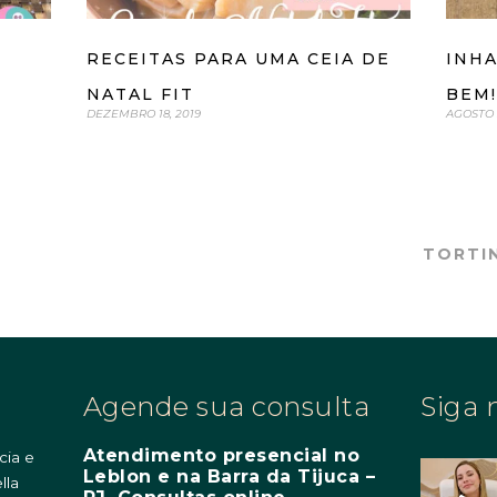
RECEITAS PARA UMA CEIA DE
INH
NATAL FIT
BEM!
DEZEMBRO 18, 2019
AGOSTO 2
TORTI
Agende sua consulta
Siga 
Atendimento presencial no
cia e
Leblon e na Barra da Tijuca –
lla