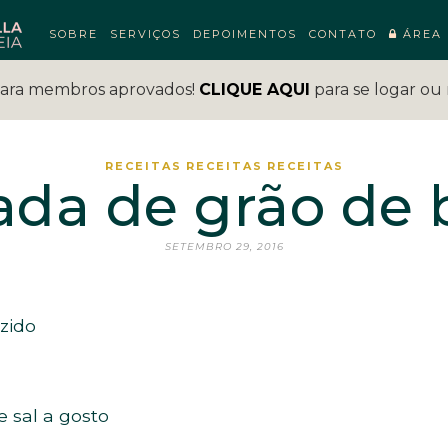
SOBRE
SERVIÇOS
DEPOIMENTOS
CONTATO
ÁREA 
para membros aprovados!
CLIQUE AQUI
para se logar ou 
RECEITAS
RECEITAS
RECEITAS
ada de grão de 
SETEMBRO 29, 2016
ozido
e sal a gosto