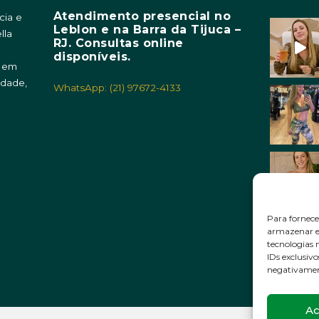
Atendimento presencial no
cia e
Leblon e na Barra da Tijuca –
lla
RJ. Consultas online
m
disponíveis.
o em
idade,
WhatsApp: (21) 97672-4133
Para fornece
armazenar e/
tecnologias
IDs exclusivo
negativament
Ac