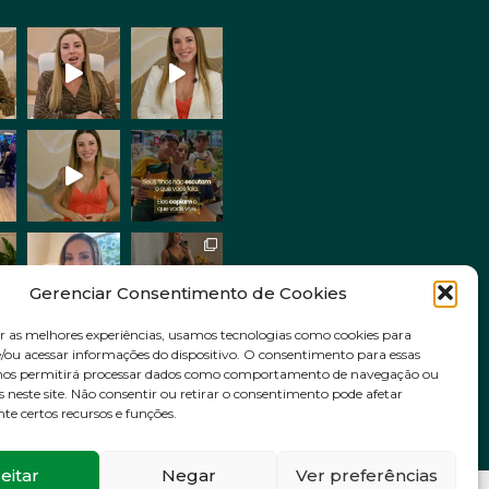
Gerenciar Consentimento de Cookies
r as melhores experiências, usamos tecnologias como cookies para
ou acessar informações do dispositivo. O consentimento para essas
Siga no Instagram
 nos permitirá processar dados como comportamento de navegação ou
s neste site. Não consentir ou retirar o consentimento pode afetar
e certos recursos e funções.
eitar
Negar
Ver preferências