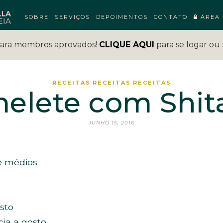
SOBRE
SERVIÇOS
DEPOIMENTOS
CONTATO
ÁREA 
para membros aprovados!
CLIQUE AQUI
para se logar ou 
RECEITAS
RECEITAS
RECEITAS
elete com Shit
JUNHO 15, 2016
e médios
sto
cia a gosto