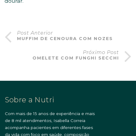
dourar.
Post Anterior
MUFFIM DE CENOURA COM NOZES
Próximo Post
OMELETE COM FUNGHI SECCHI
Sobre a Nutri
Com mais de 15 anos de experiência e mais
de 8 mil atendimentos, Isabella Correia
acompanha pacientes em diferentes fases
da vida com foco em saúde, composição