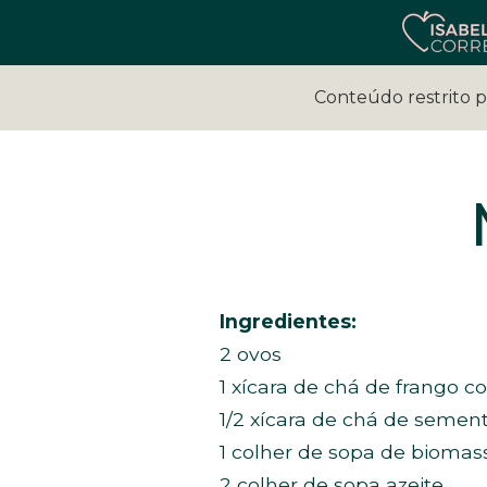
Conteúdo restrito 
Ingredientes:
2 ovos
1 xícara de chá de frango c
1/2 xícara de chá de semen
1 colher de sopa de bioma
2 colher de sopa azeite