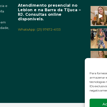
Atendimento presencial no
cia e
Leblon e na Barra da Tijuca –
lla
RJ. Consultas online
m
disponíveis.
o em
idade,
WhatsApp: (21) 97672-4133
Para fornece
armazenar e/
tecnologias
IDs exclusivo
negativament
Ac