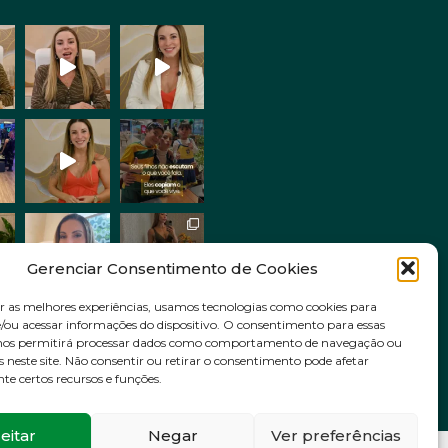
Gerenciar Consentimento de Cookies
r as melhores experiências, usamos tecnologias como cookies para
ou acessar informações do dispositivo. O consentimento para essas
Siga no Instagram
 nos permitirá processar dados como comportamento de navegação ou
s neste site. Não consentir ou retirar o consentimento pode afetar
e certos recursos e funções.
eitar
Negar
Ver preferências