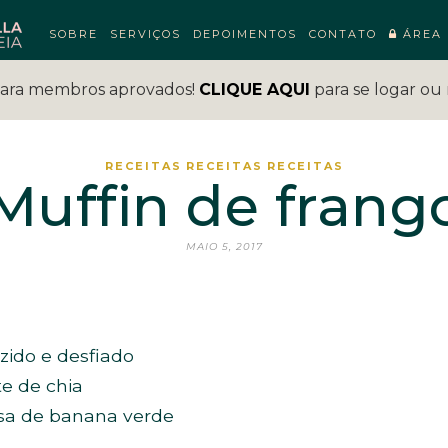
SOBRE
SERVIÇOS
DEPOIMENTOS
CONTATO
ÁREA 
para membros aprovados!
CLIQUE AQUI
para se logar ou 
RECEITAS
RECEITAS
RECEITAS
Muffin de frang
MAIO 5, 2017
ozido e desfiado
te de chia
ssa de banana verde