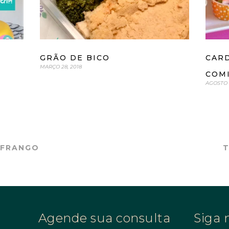
CARD
GRÃO DE BICO
MARÇO 28, 2018
COM
AGOSTO 3
 FRANGO
T
Agende sua consulta
Siga 