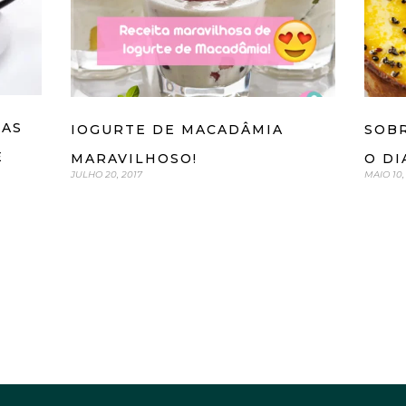
SAS
IOGURTE DE MACADÂMIA
SOB
E
MARAVILHOSO!
O DI
JULHO 20, 2017
MAIO 10,