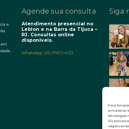
Agende sua consulta
Siga 
Atendimento presencial no
cia e
Leblon e na Barra da Tijuca –
lla
RJ. Consultas online
m
disponíveis.
o em
idade,
WhatsApp: (21) 97672-4133
Para fornece
armazenar e/
tecnologias
IDs exclusivo
negativament