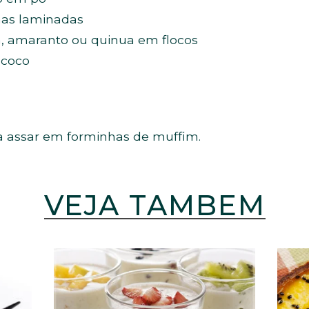
has laminadas
a, amaranto ou quinua em flocos
 coco
ra assar em forminhas de muffim.
VEJA TAMBÉM