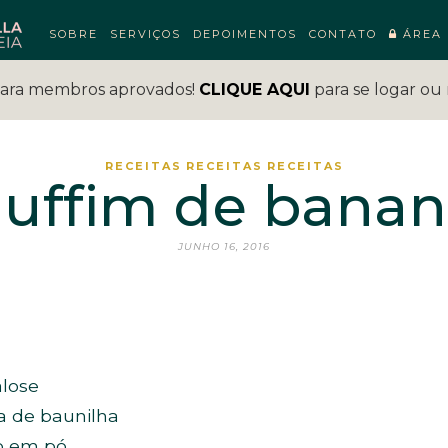
SOBRE
SERVIÇOS
DEPOIMENTOS
CONTATO
ÁREA 
para membros aprovados!
CLIQUE AQUI
para se logar ou 
RECEITAS
RECEITAS
RECEITAS
uffim de bana
JUNHO 16, 2016
alose
ia de baunilha
to em pó