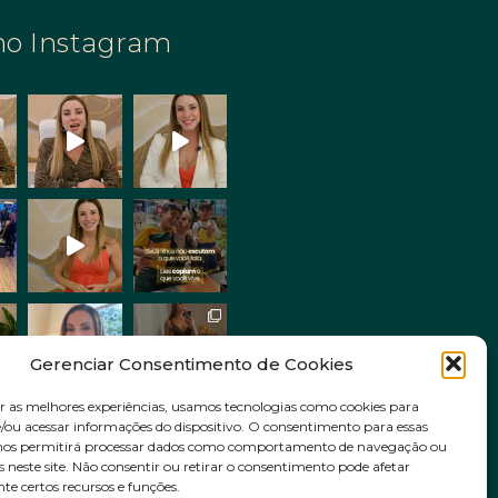
no Instagram
Gerenciar Consentimento de Cookies
r as melhores experiências, usamos tecnologias como cookies para
ou acessar informações do dispositivo. O consentimento para essas
Siga no Instagram
 nos permitirá processar dados como comportamento de navegação ou
s neste site. Não consentir ou retirar o consentimento pode afetar
e certos recursos e funções.