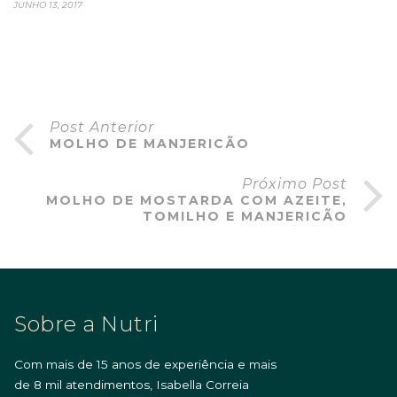
JUNHO 13, 2017
Post Anterior
MOLHO DE MANJERICÃO
Próximo Post
MOLHO DE MOSTARDA COM AZEITE,
TOMILHO E MANJERICÃO
Sobre a Nutri
Com mais de 15 anos de experiência e mais
de 8 mil atendimentos, Isabella Correia