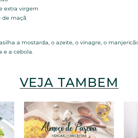
e extra virgem
re de maçã
ilha a mostarda, o azeite, o vinagre, o manjericã
a e a cebola.
VEJA TAMBÉM