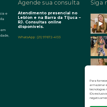
Agende sua consulta
Siga 
Atendimento presencial no
cia e
Leblon e na Barra da Tijuca –
lla
RJ. Consultas online
m
disponíveis.
o em
idade,
WhatsApp: (21) 97672-4133
Para fornece
armazenar e/
tecnologias
IDs exclusivo
negativament