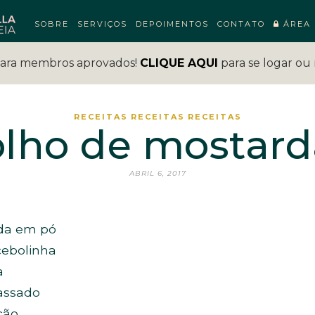
SOBRE
SERVIÇOS
DEPOIMENTOS
CONTATO
ÁREA 
para membros aprovados!
CLIQUE AQUI
para se logar ou 
RECEITAS
RECEITAS
RECEITAS
lho de mostarda
ABRIL 6, 2017
rda em pó
cebolinha
a
massado
cão