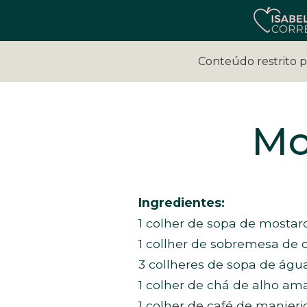
Conteúdo restrito 
Mo
Ingredientes:
1 colher de sopa de mosta
1 collher de sobremesa de 
3 collheres de sopa de águ
1 colher de chá de alho a
1 colher de café de manjeri