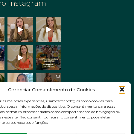
no Instagram
Gerenciar Consentimento de Cookies
r as melhores experiências, usamos tecnologias como cookies para
ou acessar informações do dispositivo. O consentimento para essas
Siga no Instagram
 nos permitirá processar dados como comportamento de navegação ou
s neste site. Não consentir ou retirar o consentimento pode afetar
e certos recursos e funções.