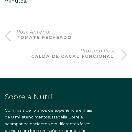
minutos.
Post Anterior
TOMATE RECHEADO
Próximo Post
CALDA DE CACAU FUNCIONAL
Sobre a Nutri
Com mais de 15 anos de experiência e mais
de 8 mil atendimentos, Isabella Correia
acompanha pacientes em diferentes fases
da vida com foco em saúde, composição