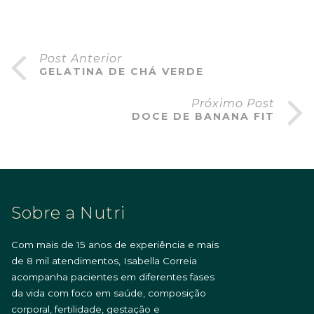
Post Anterior
GELATINA DE CHÁ VERDE
Próximo Post
DOCE DE BANANA FIT
Sobre a Nutri
Com mais de 15 anos de experiência e mais
de 8 mil atendimentos, Isabella Correia
acompanha pacientes em diferentes fases
da vida com foco em saúde, composição
corporal, fertilidade, gestação e