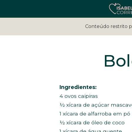
Conteúdo restrito 
Bol
Ingredientes:
4 ovos caipiras
½ xícara de açúcar mascav
1 xícara de alfarroba em pó
½ xícara de óleo de coco
1 xícara de água quente