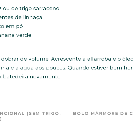
z ou de trigo sarraceno
entes de linhaça
nto em pó
anana verde
 dobrar de volume. Acrescente a alfarroba e o óleo
rinha e a agua aos poucos. Quando estiver bem h
 a batedeira novamente.
NCIONAL (SEM TRIGO,
BOLO MÁRMORE DE C
)