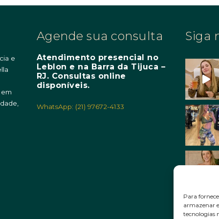
Agende sua consulta
Siga 
Atendimento presencial no
cia e
Leblon e na Barra da Tijuca –
lla
RJ. Consultas online
m
disponíveis.
o em
idade,
WhatsApp: (21) 97672-4133
Para fornece
armazenar e/
tecnologias