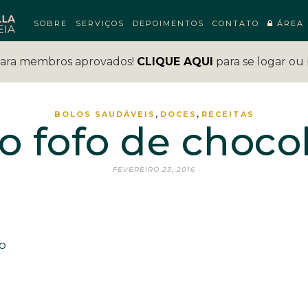
SOBRE
SERVIÇOS
DEPOIMENTOS
CONTATO
ÁREA 
para membros aprovados!
CLIQUE AQUI
para se logar ou 
,
,
BOLOS SAUDÁVEIS
DOCES
RECEITAS
o fofo de choco
FEVEREIRO 23, 2016
o