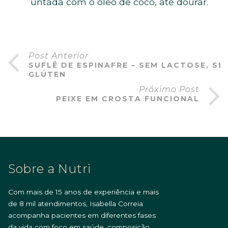
untada com o óleo de coco, até dourar.
Post Anterior
SUFLÊ DE ESPINAFRE – SEM LACTOSE, SE
GLÚTEN
Próximo Post
PEIXE EM CROSTA FUNCIONAL
Sobre a Nutri
Com mais de 15 anos de experiência e mais
de 8 mil atendimentos, Isabella Correia
acompanha pacientes em diferentes fases
da vida com foco em saúde, composição