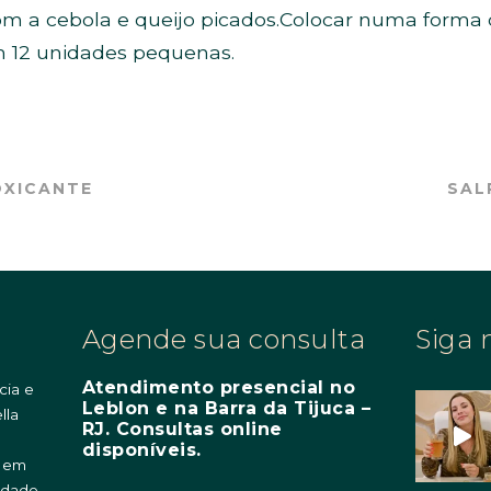
com a cebola e queijo picados.Colocar numa forma 
m 12 unidades pequenas.
OXICANTE
SAL
Agende sua consulta
Siga 
Atendimento presencial no
cia e
Leblon e na Barra da Tijuca –
lla
RJ. Consultas online
m
disponíveis.
o em
idade,