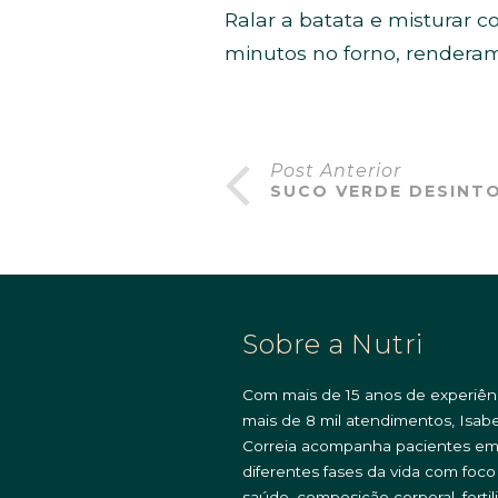
Ralar a batata e misturar 
minutos no forno, rendera
Post Anterior
SUCO VERDE DESINT
Sobre a Nutri
Com mais de 15 anos de experiên
mais de 8 mil atendimentos, Isabe
Correia acompanha pacientes e
diferentes fases da vida com foc
saúde, composição corporal, fertil