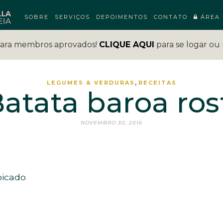
SOBRE
SERVIÇOS
DEPOIMENTOS
CONTATO
ÁREA 
para membros aprovados!
CLIQUE AQUI
para se logar ou 
,
LEGUMES & VERDURAS
RECEITAS
atata baroa ros
NOVEMBRO 30, 2016
picado