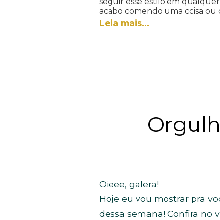
seguir esse estilo em qualque
acabo comendo uma coisa ou o
Leia mais…
Orgulh
Oieee, galera!
Hoje eu vou mostrar pra vo
dessa semana! Confira no v