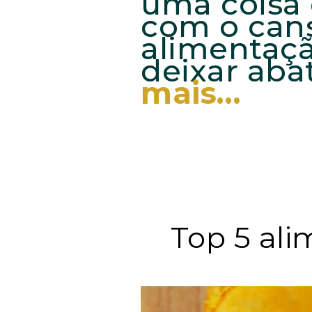
uma coisa 
com o can
alimentaçã
deixar aba
mais…
Top 5 ali