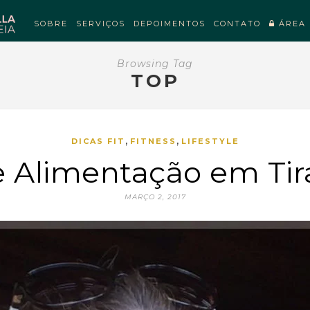
SOBRE
SERVIÇOS
DEPOIMENTOS
CONTATO
ÁREA 
Browsing Tag
TOP
,
,
DICAS FIT
FITNESS
LIFESTYLE
e Alimentação em Tir
MARÇO 2, 2017