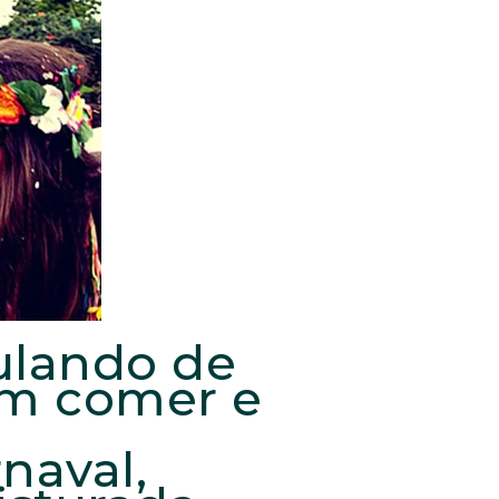
ulando de
em comer e
naval,