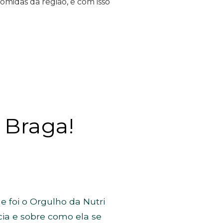
midas da região, e com isso
 Braga!
e foi o Orgulho da Nutri
cia e sobre como ela se