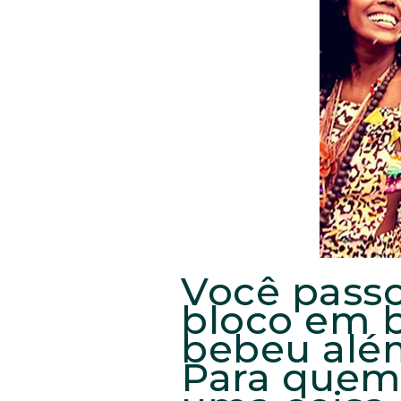
Você passo
bloco em b
bebeu alé
Para quem 