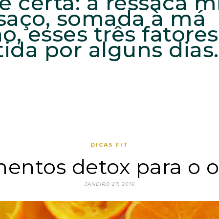
é certa: a ressaca m
saço, somada à má
o, esses três fator
tida por alguns dias
DICAS FIT
mentos detox para o
JANEIRO 27, 2016