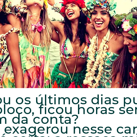
u os últimos dias p
loco, ficou horas s
m da conta?
exagerou nesse car