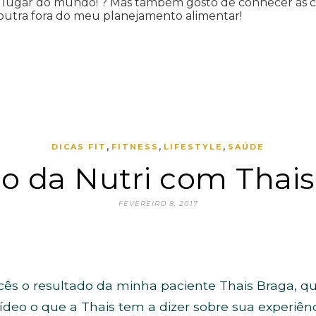
r lugar do mundo! ? Mas também gosto de conhecer as co
utra fora do meu planejamento alimentar!
,
,
,
DICAS FIT
FITNESS
LIFESTYLE
SAÚDE
o da Nutri com Thais
FEVEREIRO 8, 2017
cês o resultado da minha paciente Thais Braga, qu
ídeo o que a Thais tem a dizer sobre sua experiên