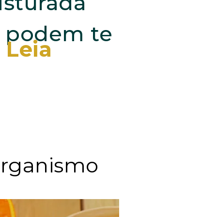
isturada
es podem te
.
Leia
 organismo