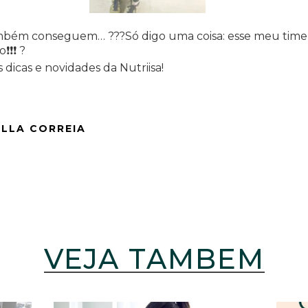
 também conseguem…
?
?
?
Só digo uma coisa: esse meu tim
o
❗
❗
❗
?
 dicas e novidades da Nutriisa!
ELLA CORREIA
VEJA TAMBÉM