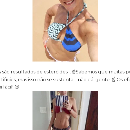
 são resultados de esteróides…
☝
Sabemos que muitas p
ifícios, mas isso não se sustenta… não dá, gente!
☝
Os ef
fácil! 😉