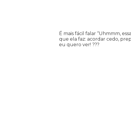
É mais fácil falar “Uhmmm, es
que ela faz: acordar cedo, prep
eu quero ver!
?
?
?