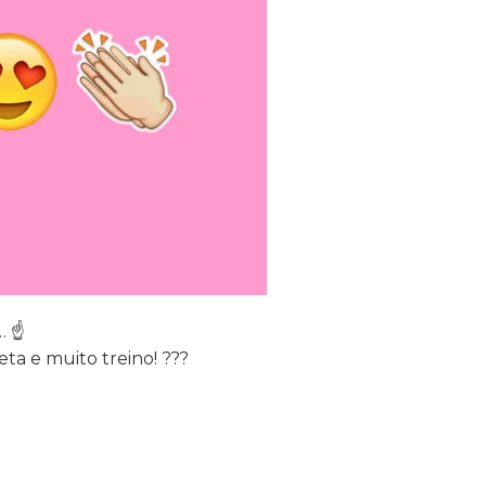
…
☝
eta e muito treino!
?
?
?