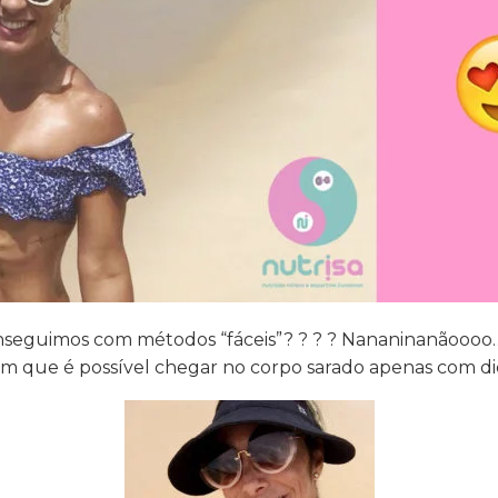
onseguimos com métodos “fáceis”?
?
?
?
Nananinanãoooo
am que é possível chegar no corpo sarado apenas com di