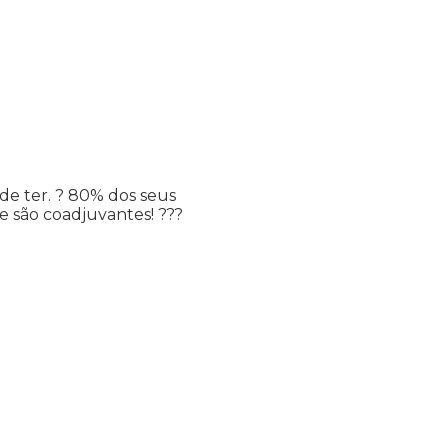
de ter.
?
80% dos seus
ue são coadjuvantes!
?
?
?