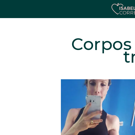
Corpos 
t