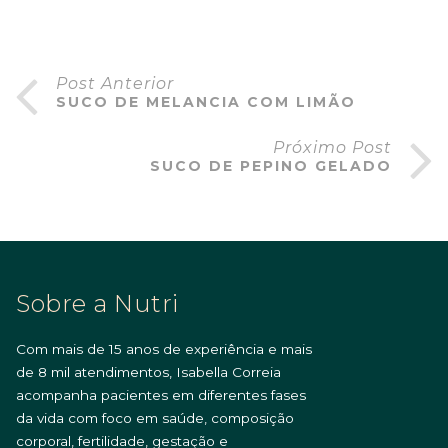
Post Anterior
SUCO DE MELANCIA COM LIMÃO
Próximo Post
SUCO DE PEPINO GELADO
Sobre a Nutri
Com mais de 15 anos de experiência e mais
de 8 mil atendimentos, Isabella Correia
acompanha pacientes em diferentes fases
da vida com foco em saúde, composição
corporal, fertilidade, gestação e