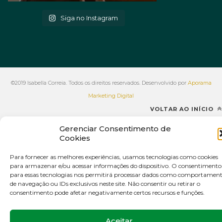
Siga no Instagram
©2019 Isabella Correia. Todos os direitos reservados. Desenvolvido por
Aporama
Marketing Digital
VOLTAR AO INÍCIO
Gerenciar Consentimento de
Cookies
Para fornecer as melhores experiências, usamos tecnologias como cookies
para armazenar e/ou acessar informações do dispositivo. O consentimento
para essas tecnologias nos permitirá processar dados como comportamen
de navegação ou IDs exclusivos neste site. Não consentir ou retirar o
consentimento pode afetar negativamente certos recursos e funções.
Aceitar