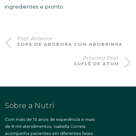
ingredientes e pronto.
Post Anterior
SOPA DE ABÓBORA COM ABOBRINHA
Próximo Post
SUFLÊ DE ATUM
Sobre a Nutri
Com mais de 15 anos de experiência e mais
de 8 mil atendimentos, Isabella Correia
acompanha pacientes em diferentes fases