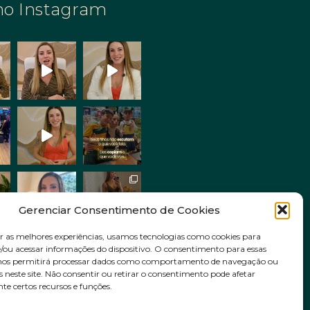
no Instagram
Gerenciar Consentimento de Cookies
r as melhores experiências, usamos tecnologias como cookies para
ou acessar informações do dispositivo. O consentimento para essas
Siga no Instagram
 nos permitirá processar dados como comportamento de navegação ou
s neste site. Não consentir ou retirar o consentimento pode afetar
e certos recursos e funções.