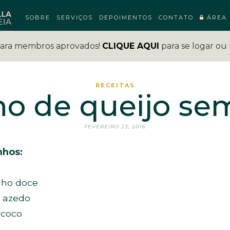
SOBRE
SERVIÇOS
DEPOIMENTOS
CONTATO
ÁREA 
para membros aprovados!
CLIQUE AQUI
para se logar ou 
RECEITAS
o de queijo se
FEVEREIRO 23, 2016
nhos:
ilho doce
o azedo
 coco