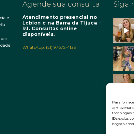
Agende sua consulta
Siga 
Atendimento presencial no
cia e
Leblon e na Barra da Tijuca –
lla
RJ. Consultas online
m
disponíveis.
o em
idade,
WhatsApp: (21) 97672-4133
Para fornece
armazenar e/
tecnologias
IDs exclusivo
negativament