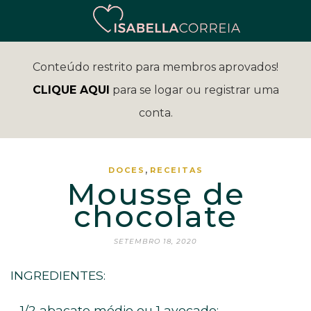
Conteúdo restrito para membros aprovados!
CLIQUE AQUI
para se logar ou registrar uma
conta.
,
DOCES
RECEITAS
Mousse de
chocolate
SETEMBRO 18, 2020
INGREDIENTES:
– 1/2 abacate médio ou 1 avocado;