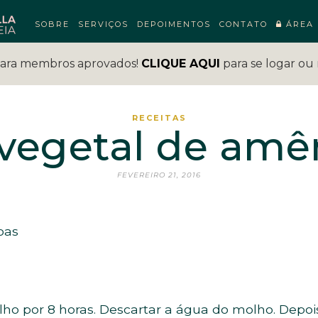
SOBRE
SERVIÇOS
DEPOIMENTOS
CONTATO
ÁREA 
para membros aprovados!
CLIQUE AQUI
para se logar ou 
RECEITAS
 vegetal de am
FEVEREIRO 21, 2016
oas
ho por 8 horas. Descartar a água do molho. Depo