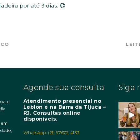
deira por até 3 dias. 💞
OCO
LEIT
Agende sua consulta
Siga 
Atendimento presencial no
cia e
Leblon e na Barra da Tijuca –
lla
RJ. Consultas online
m
disponíveis.
o em
idade,
WhatsApp: (21) 97672-4133