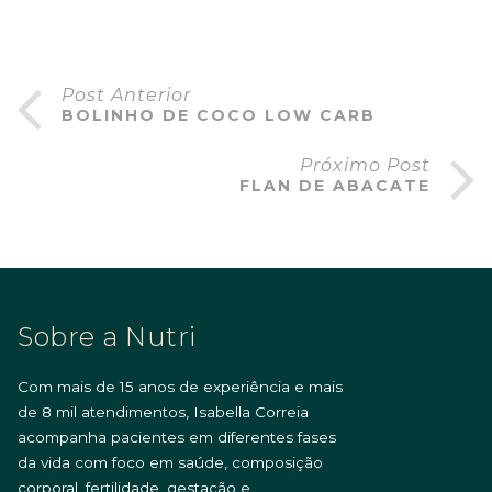
Post Anterior
BOLINHO DE COCO LOW CARB
Próximo Post
FLAN DE ABACATE
Sobre a Nutri
Com mais de 15 anos de experiência e mais
de 8 mil atendimentos, Isabella Correia
acompanha pacientes em diferentes fases
da vida com foco em saúde, composição
corporal, fertilidade, gestação e