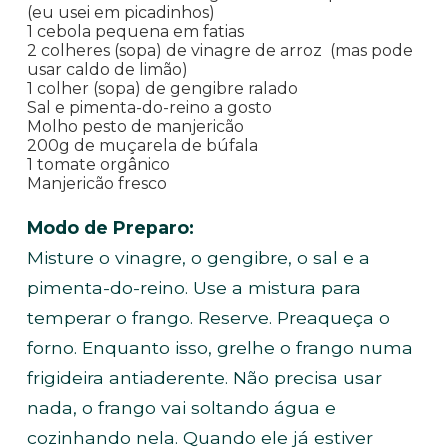
(eu usei em picadinhos)
1 cebola pequena em fatias
2 colheres (sopa) de vinagre de arroz (mas pode
usar caldo de limão)
1 colher (sopa) de gengibre ralado
Sal e pimenta-do-reino a gosto
Molho pesto de manjericão
200g de muçarela de búfala
1 tomate orgânico
Manjericão fresco
Modo de Preparo:
Misture o vinagre, o gengibre, o sal e a
pimenta-do-reino. Use a mistura para
temperar o frango. Reserve. Preaqueça o
forno. Enquanto isso, grelhe o frango numa
frigideira antiaderente. Não precisa usar
nada, o frango vai soltando água e
cozinhando nela. Quando ele já estiver