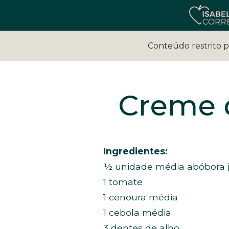
Conteúdo restrito 
Creme 
Ingredientes:
½ unidade média abóbora 
1 tomate
1 cenoura média
1 cebola média
3 dentes de alho