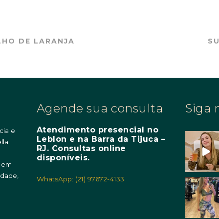
OLHO DE LARANJA
SU
Agende sua consulta
Siga 
Atendimento presencial no
cia e
Leblon e na Barra da Tijuca –
lla
RJ. Consultas online
m
disponíveis.
o em
idade,
WhatsApp: (21) 97672-4133