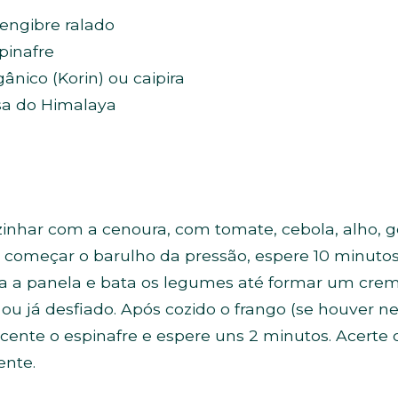
engibre ralado
pinafre
ânico (Korin) ou caipira
osa do Himalaya
inhar com a cenoura, com tomate, cebola, alho, g
começar o barulho da pressão, espere 10 minutos 
ra a panela e bata os legumes até formar um creme
 ou já desfiado. Após cozido o frango (se houver 
ente o espinafre e espere uns 2 minutos. Acerte o
ente.