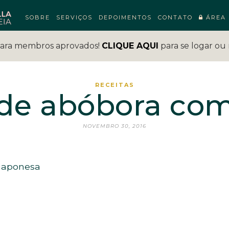
SOBRE
SERVIÇOS
DEPOIMENTOS
CONTATO
ÁREA 
para membros aprovados!
CLIQUE AQUI
para se logar ou 
RECEITAS
de abóbora com
NOVEMBRO 30, 2016
japonesa