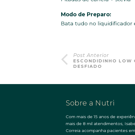
Modo de Preparo:
Bata tudo no liquidificador
Post Anterior
ESCONDIDINHO LOW 
DESFIADO
Sobre a Nutri
Com mais de 15 anos de experiên
mais de 8 mil atendimentos, Isabe
Correia acompanha pacientes e