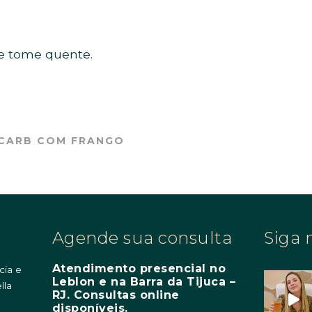
 e tome quente.
CARB COM FRANGO
Agende sua consulta
Siga 
Atendimento presencial no
cia e
Leblon e na Barra da Tijuca –
lla
RJ. Consultas online
m
disponíveis.