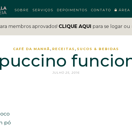
SOBRE
SERVIÇOS
DEPOIMENTOS
CONTATO
ÁREA 
para membros aprovados!
CLIQUE AQUI
para se logar ou 
,
,
CAFÉ DA MANHÃ
RECEITAS
SUCOS & BEBIDAS
puccino funcio
JULHO 25, 2016
coco
m pó