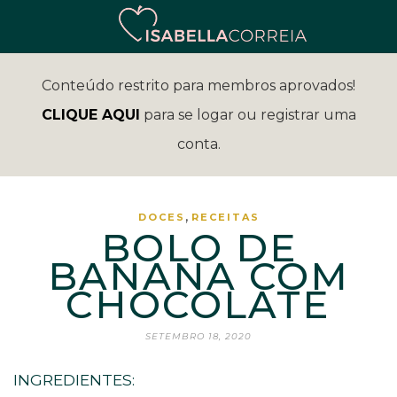
Conteúdo restrito para membros aprovados!
CLIQUE AQUI
para se logar ou registrar uma
conta.
,
DOCES
RECEITAS
BOLO DE
BANANA COM
CHOCOLATE⁣
SETEMBRO 18, 2020
INGREDIENTES: