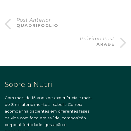
Post Anterior
QUADRIFOGLIO
Próximo Post
ÁRABE
Sobre a Nutri
Com mais de 15 anos de experiência e mais
de 8 mil atendimentos, Isabella Correia
acompanha pacientes em diferentes fases
da vida com foco em saúde, composição
corporal, fertilidade, gestação e