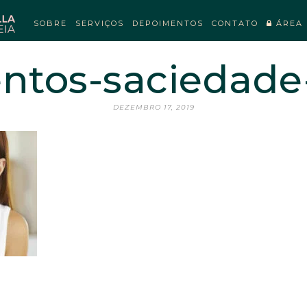
SOBRE
SERVIÇOS
DEPOIMENTOS
CONTATO
ÁREA 
entos-saciedade
DEZEMBRO 17, 2019