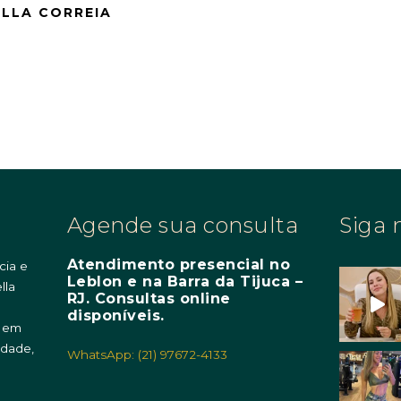
ELLA CORREIA
Agende sua consulta
Siga 
Atendimento presencial no
cia e
Leblon e na Barra da Tijuca –
lla
RJ. Consultas online
m
disponíveis.
o em
idade,
WhatsApp: (21) 97672-4133